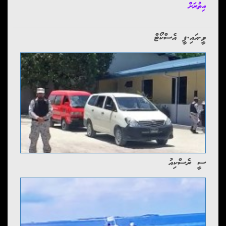
އިތުރަށް
ވީ.އައި.ޕީ އެސްކޯޓް
ސީ ރެސްކިއު