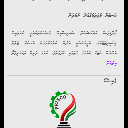
އަނބުރާ މުޖުތަމަޢުއަށް ނުކުތުން
މޯލްޑިވްސް ކަރެކްޝަނަލް ސަރވިސްއިން މަސައްކަތްކުރަނީ ކުށްވެރިން
ރިހެބިލިޓޭޓްކޮށް، އެމީހުންނަކީ އަލުން ކުށެއްކޮށްގެން އަނބުރާ ޖަލަށް
އަންނަން ނުޖެހޭ ބައެއްގެ ގޮތުގައި ހެދުމަށެވެ. ކުށުގެ ވެށިން ދުރުހެލިވޭތޯ
އިތުރަށް
ޕްރިސްކޯ