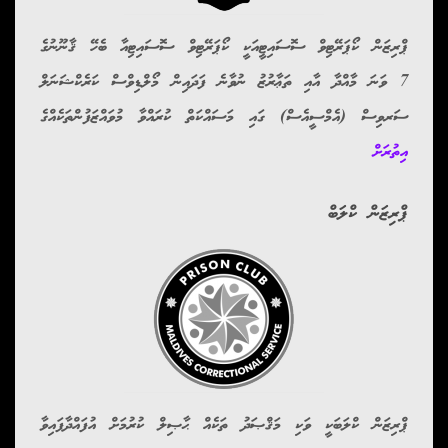
ޕްރިޒަން ކޯޕަރޭޓިވް ސޮސައިޓީއަކީ ކޯޕަރޭޓިވް ސޮސައިޓިއާ ބެހޭ ޤާނޫނުގެ
7 ވަނަ މާއްދާ އާއި ތަޢާރުޒު ނުވާނެ ފަދައިން މޯލްޑިވްސް ކަރެކްޝަނަލް
ސަރވިސް (އެމްސީއެސް) ގައި މަސައްކަތް ކުރައްވާ މުވައްޒަފުންތަކެއްގެ
އިތުރަށް
ޕްރިޒަން ކްލަބް
ޕްރިޒަން ކްލަބަކީ ވަކި މަޤްޞަދު ތަކެއް ޙާޞިލް ކުރުމަށް އުފައްދާފައިވާ