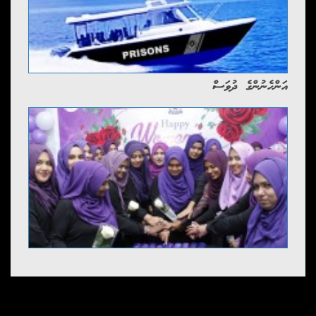
އަންހެނުންގެ ދުވަސް