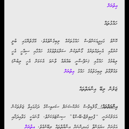
އިތުރަށް
ހައްގުތައް
ކޮންމެ ގައިދީއަކަށްވެސް ހައްގުތަކެއް ލިބިގެންވެއެވެ. އޭގެތެރޭގައި ބުލީ
ކުރުމާއި އެކިވައްތަރުގެ ގޯނާތަކުން ސަލާމަތްވުމުގެ ހައްގާއި ސިއްހީ އެހީ
ލިބުމުގެ ހައްގާއި (ނަފްސާނީ ބައްޔެއް ވާނަމަ އެކަމަށް އެހީ ލިބުން)
މައުލޫމާތު ލިބިގަތުމުގެ ހައްގު
އިތުރަށް
ޖަލުން ލިބޭ އިނާޔަތްތައް
އިނާޔަތްތައް:
މޯލްޑިވްސް ކަރެކްޝަނަލް ސަރވިސްގެ ދަށުގައިވާ ޖަލުތަކުން
އަމަލުކުރަނީ “ޕްރިވިލެޖް-ބޭސްޑް” ސިސްޓަމަކަށެވެ. މާނައަކީ ގަވާއިދަށާއި
އަމުރަށް ކިޔަމަންވާ ގައިދީންނަށް އިނާޔާތްތައް ލިބޭނެއެވެ.
އިތުރަށް