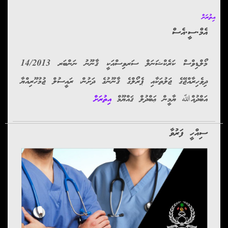
އިތުރަށް
އެމް.ސީ.އެސް
‏މޯލްޑިވްސް ކަރެކްޝަނަލް ސަރވިސްއަކީ ޤާނޫނު ނަންބަރ 14/2013
ދިވެހިރާއްޖޭގެ ޖަލުތަކާއި ޕެރޯލްގެ ޤާނޫނުގެ ދަށުން، ‏‏ރައީސުލް ޖުމުހޫރިއްޔާ
އަބްދުއްﷲ ޔާމީން ޢަބްދުލް ޤައްޔޫމް
އިތުރަށް
ސިއްހީ ފަރުވާ