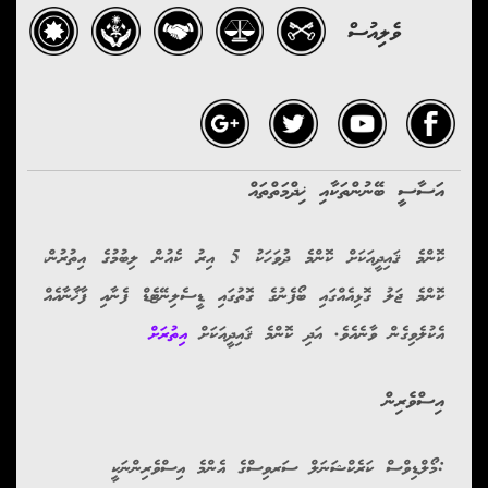
ވެލިއުސް
އަސާސީ ބޭނުންތަކާއި ޚިދްމަތްތައް
ކޮންމެ ޤައިދީއަކަށް ކޮންމެ ދުވަހަކު 5 އިރު ކެއުން ލިބުމުގެ އިތުރުން،
ކޮންމެ ޖަލު ގޮޅިއެއްގައި ބޯފެނުގެ ގޮތުގައި ޑީސެލިނޭޓެޑް ފެނާއި ފާޚާނާއެއް
އެކުލެވިގެން ވާނެއެވެ. އަދި ކޮންމެ ޤައިދީއަކަށް
އިތުރަށް
އިސްވެރިން
:މޯލްޑިވްސް ކަރެކްޝަނަލް ސަރވިސްގެ އެންމެ އިސްވެރިންނަކީ