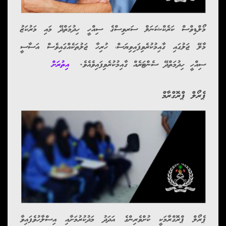
މޯލްޑިވްސް ކަރެކްޝަނަލް ސަރވިސްގެ ސިއްހީ ހިދުމަތްދޭ މައި މަރުކަޒު
މާލޭ ޖަލުގައި ގާއިމުކުރެވިފައިވިޔަސް، ހުރިހާ ޖަލުތަކެއްގައިވެސް އަސާސީ
ސިއްހީ ހިދުމަތްދޭ ސެންޓަރެއް ގާއިމުކުރެވިފައިވެއެވެ.
އިތުރަށް
ޕެރޯލް ޕްރޮގްރާމް
ޕެރޯލް ޕްރޮގްރާމަކީ ކުށްވެރިންގެ އަދަދު މަދުކުރުމަށާއި އިސްލާހުވެފައިވާ