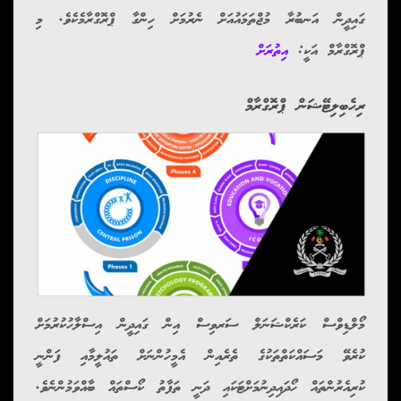
ގައިދީން އަނބުރާ މުޖްތަމައުއަށް ނެރުމަށް ހިންގާ ޕްރޮގްރާމެކެވެ. މި
ޕްރޮގްރާމް އަކީ:
އިތުރަށް
ރިހެބިލިޓޭޝަން ޕްރޮގްރާމް
މޯލްޑިވްސް ކަރެކްޝަނަލް ސަރވިސް އިން ގައިދީން އިސްލާހުކުރުމަށް
ކުރެވޭ މަސައްކަތްތަކުގެ ތެރެއިން އެމީހުންނަށް ތައުލީމާއި ފަންނީ
ކުރިއެރުންތައް ހޯދައިދިނުމަށްޓަކައި ދަނީ ތަފާތު ކޯސްތައް ބާއްވަމުންނެވެ.