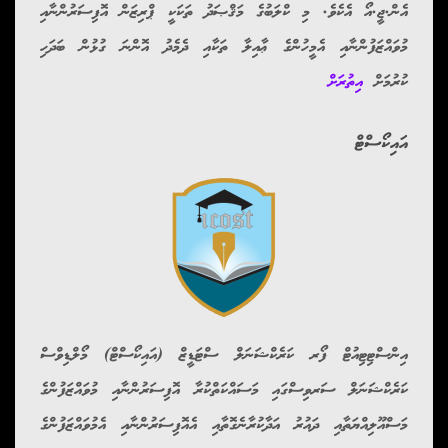
އެން.ޖީ.އޯ އެކެވެ. މި ކްލަބުގެ މަޤްޞަދު ތަކަކީ ޕްރިޒަން އޮފިސަރުންނާއި
މުވައްޒަފުންނާއި އެމީހުންގެ ޢާއިލާ ތަކާއި ދެމެދު އޮންނަ ގުޅުން ބަދަހި
ކުރުމަށް
އިތުރަށް
އައިކޯސްޓް
އިންސްޓިޓިއުޓް ފޯރ ކަރެކްޝަނަލް ސްޓަޑީޒް (އައިކޯސްޓް) މޯލްޑިވްސް
ކަރެކްޝަނަލް ސަރވިސްގައި މަސައްކަތްކުރާ އޮފިސަރުންނާއި މުވައްޒަފުންގެ
މަސްއޫލިއްޔަތާއި ދައުރު އަދާކުރާނެގޮތާއި އެއޮފިސަރުންނާއި އެމުވައްޒަފުންގެ